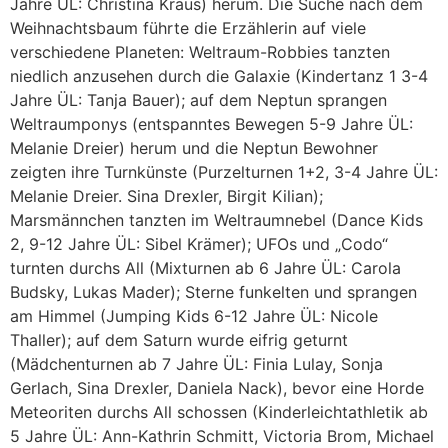
Jahre ÜL: Christina Kraus) herum. Die Suche nach dem
Weihnachtsbaum führte die Erzählerin auf viele
verschiedene Planeten: Weltraum-Robbies tanzten
niedlich anzusehen durch die Galaxie (Kindertanz 1 3-4
Jahre ÜL: Tanja Bauer); auf dem Neptun sprangen
Weltraumponys (entspanntes Bewegen 5-9 Jahre ÜL:
Melanie Dreier) herum und die Neptun Bewohner
zeigten ihre Turnkünste (Purzelturnen 1+2, 3-4 Jahre ÜL:
Melanie Dreier. Sina Drexler, Birgit Kilian);
Marsmännchen tanzten im Weltraumnebel (Dance Kids
2, 9-12 Jahre ÜL: Sibel Krämer); UFOs und „Codo“
turnten durchs All (Mixturnen ab 6 Jahre ÜL: Carola
Budsky, Lukas Mader); Sterne funkelten und sprangen
am Himmel (Jumping Kids 6-12 Jahre ÜL: Nicole
Thaller); auf dem Saturn wurde eifrig geturnt
(Mädchenturnen ab 7 Jahre ÜL: Finia Lulay, Sonja
Gerlach, Sina Drexler, Daniela Nack), bevor eine Horde
Meteoriten durchs All schossen (Kinderleichtathletik ab
5 Jahre ÜL: Ann-Kathrin Schmitt, Victoria Brom, Michael