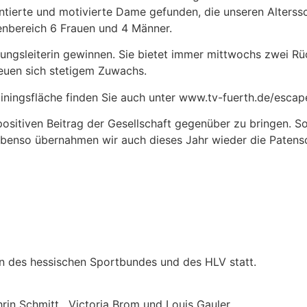
tierte und motivierte Dame gefunden, die unseren Alterssch
enbereich 6 Frauen und 4 Männer.
bungsleiterin gewinnen. Sie bietet immer mittwochs zwei Rüc
uen sich stetigem Zuwachs.
ainingsfläche finden Sie auch unter www.tv-fuerth.de/escap
ositiven Beitrag der Gesellschaft gegenüber zu bringen. S
benso übernahmen wir auch dieses Jahr wieder die Patens
n des hessischen Sportbundes und des HLV statt.
rin Schmitt, Victoria Brom und Louis Gauler.