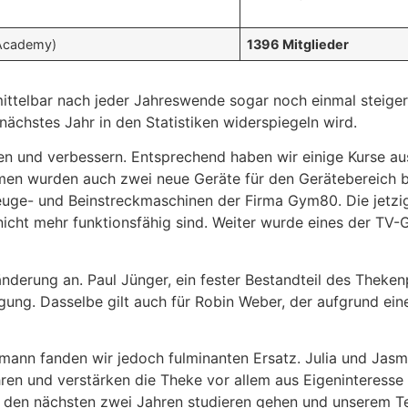
 Academy)
1396 Mitglieder
nmittelbar nach jeder Jahreswende sogar noch einmal steige
 nächstes Jahr in den Statistiken widerspiegeln wird.
sen und verbessern. Entsprechend haben wir einige Kurse 
en wurden auch zwei neue Geräte für den Gerätebereich be
beuge- und Beinstreckmaschinen der Firma Gym80. Die jetzi
icht mehr funktionsfähig sind. Weiter wurde eines der TV-
derung an. Paul Jünger, ein fester Bestandteil des Theken
ung. Dasselbe gilt auch für Robin Weber, der aufgrund ein
mann fanden wir jedoch fulminanten Ersatz. Julia und Jasmin
ren und verstärken die Theke vor allem aus Eigeninteresse 
 in den nächsten zwei Jahren studieren gehen und unserem T